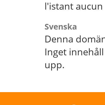
l'istant aucu
Svenska
Denna domän 
Inget innehål
upp.